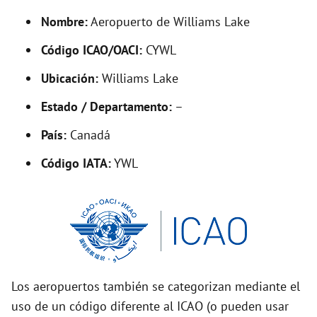
y
Nombre:
Aeropuerto de Williams Lake
V
Código ICAO/OACI:
CYWL
Ubicación:
Williams Lake
i
Estado / Departamento:
–
d
País:
Canadá
Código IATA:
YWL
e
o
Los aeropuertos también se categorizan mediante el
uso de un código diferente al ICAO (o pueden usar