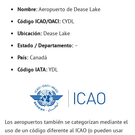
y
Nombre:
Aeropuerto de Dease Lake
V
Código ICAO/OACI:
CYDL
Ubicación:
Dease Lake
i
Estado / Departamento:
–
d
País:
Canadá
Código IATA:
YDL
e
o
Los aeropuertos también se categorizan mediante el
uso de un código diferente al ICAO (o pueden usar