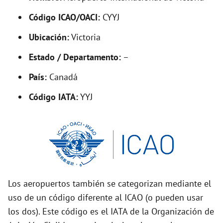
V
Código ICAO/OACI:
CYYJ
Ubicación:
Victoria
i
Estado / Departamento:
–
d
País:
Canadá
Código IATA:
YYJ
e
o
Los aeropuertos también se categorizan mediante el
uso de un código diferente al ICAO (o pueden usar
los dos). Este código es el IATA de la Organización de