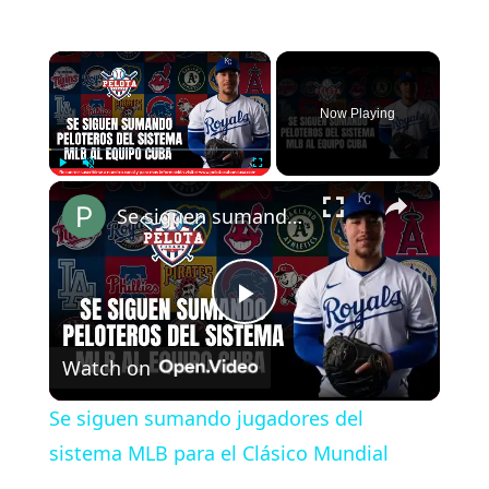
×
Now Playing
×
Play
Unmute
Fullscreen
Se siguen sumando jugadores del sistema MLB para el Clásico Mundial
P
Watch on
l
Se siguen sumando jugadores del
a
sistema MLB para el Clásico Mundial