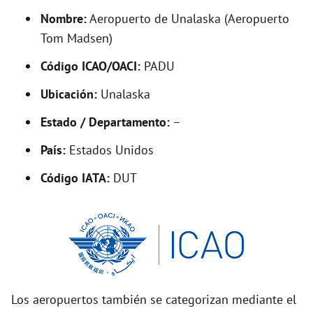
y
Nombre:
Aeropuerto de Unalaska (Aeropuerto
Tom Madsen)
V
Código ICAO/OACI:
PADU
Ubicación:
Unalaska
i
Estado / Departamento:
–
d
País:
Estados Unidos
Código IATA:
DUT
e
o
Los aeropuertos también se categorizan mediante el