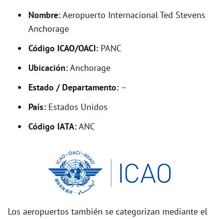
y
Nombre:
Aeropuerto Internacional Ted Stevens
V
Anchorage
Código ICAO/OACI:
PANC
i
Ubicación:
Anchorage
d
Estado / Departamento:
–
País:
Estados Unidos
e
Código IATA:
ANC
o
Los aeropuertos también se categorizan mediante el