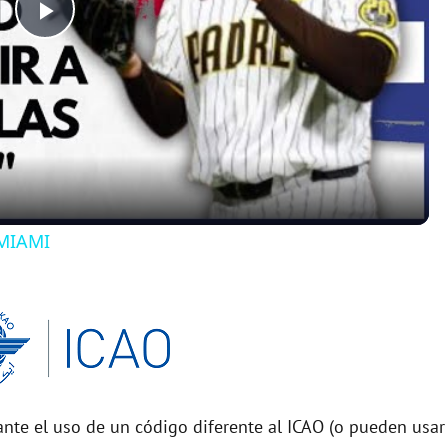
P
l
a
y
MIAMI
V
i
d
nte el uso de un código diferente al ICAO (o pueden usar