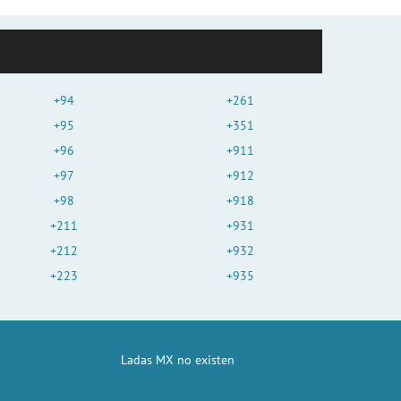
+94
+261
+95
+351
+96
+911
+97
+912
+98
+918
+211
+931
+212
+932
+223
+935
Ladas MX no existen