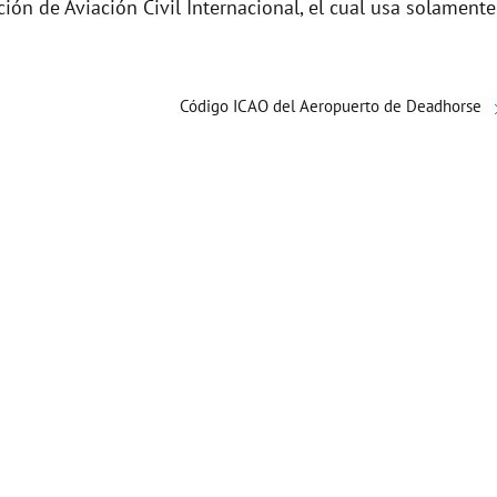
e
ción de Aviación Civil Internacional, el cual usa solamente
o
Código ICAO del Aeropuerto de Deadhorse