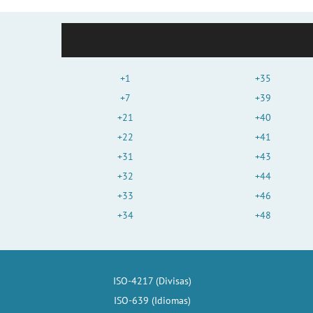
+1
+35
+7
+39
+21
+40
+22
+41
+31
+43
+32
+44
+33
+46
+34
+48
ISO-4217 (Divisas)
ISO-639 (Idiomas)