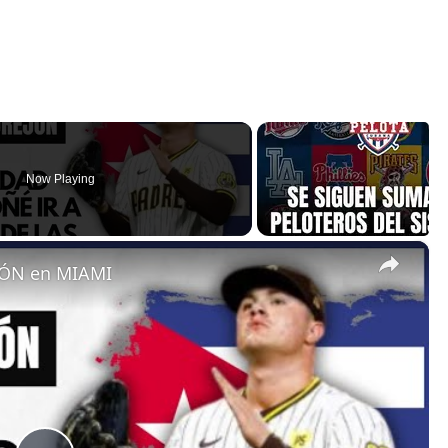
Now Playing
×
ÓN en MIAMI