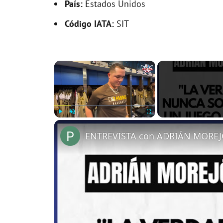
País:
Estados Unidos
Código IATA:
SIT
×
Play
Unmute
Fullscreen
ENTREVISTA con ADRIÁN MOREJ