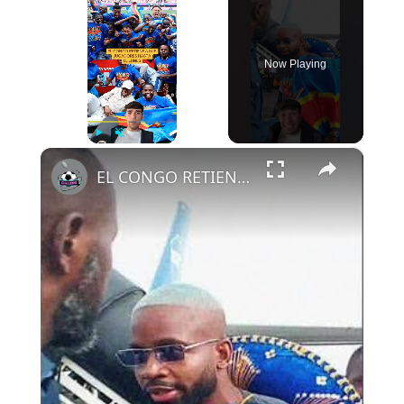
Now Playing
×
Play
Unmute
Fullscreen
EL CONGO RETIENE A SUS JUGADORES HASTA EL LUNES