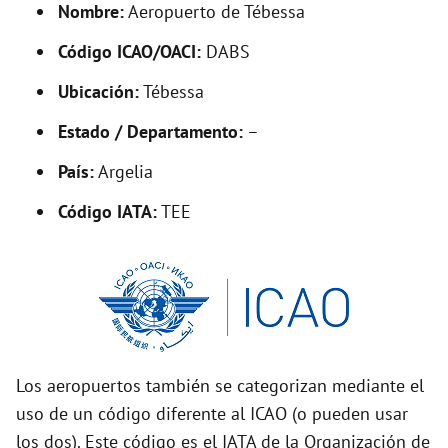
Nombre:
Aeropuerto de Tébessa
e
Código ICAO/OACI:
DABS
o
Ubicación:
Tébessa
Estado / Departamento:
–
País:
Argelia
Código IATA:
TEE
Los aeropuertos también se categorizan mediante el
uso de un código diferente al ICAO (o pueden usar
los dos). Este código es el IATA de la Organización de