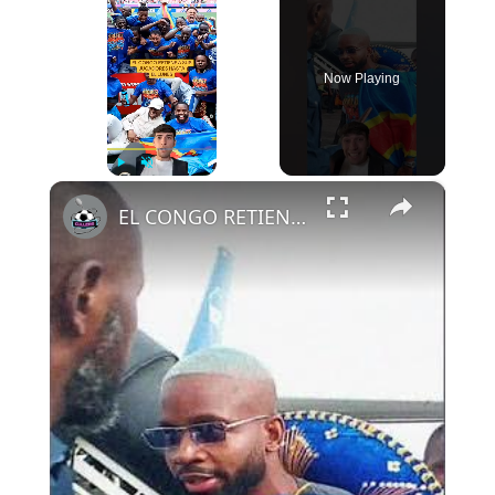
Now Playing
×
Play
Unmute
Fullscreen
EL CONGO RETIENE A SUS JUGADORES HASTA EL LUNES