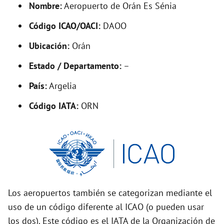
Nombre:
Aeropuerto de Orán Es Sénia
e
Código ICAO/OACI:
DAOO
o
Ubicación:
Orán
Estado / Departamento:
–
País:
Argelia
Código IATA:
ORN
Los aeropuertos también se categorizan mediante el
uso de un código diferente al ICAO (o pueden usar
los dos). Este código es el IATA de la Organización de