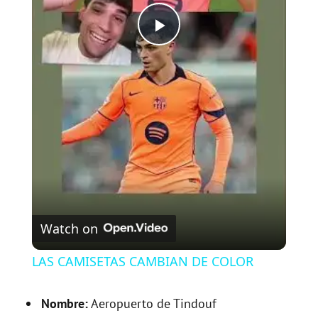
P
l
a
y
V
Watch on
i
LAS CAMISETAS CAMBIAN DE COLOR
d
Nombre:
Aeropuerto de Tindouf