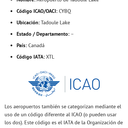
y
Código ICAO/OACI:
CYBQ
V
Ubicación:
Tadoule Lake
i
Estado / Departamento:
–
País:
Canadá
d
Código IATA:
XTL
e
o
Los aeropuertos también se categorizan mediante el
uso de un código diferente al ICAO (o pueden usar
los dos). Este código es el IATA de la Organización de