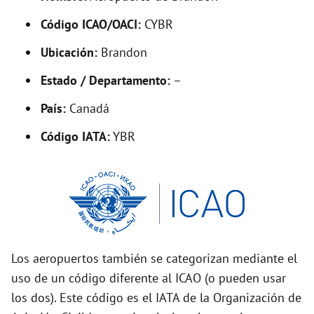
V
Código ICAO/OACI:
CYBR
Ubicación:
Brandon
i
Estado / Departamento:
–
d
País:
Canadá
Código IATA:
YBR
e
o
Los aeropuertos también se categorizan mediante el
uso de un código diferente al ICAO (o pueden usar
los dos). Este código es el IATA de la Organización de