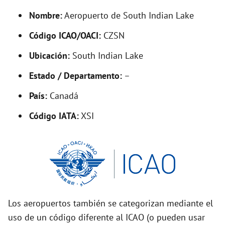
y
Nombre:
Aeropuerto de South Indian Lake
V
Código ICAO/OACI:
CZSN
Ubicación:
South Indian Lake
i
Estado / Departamento:
–
d
País:
Canadá
Código IATA:
XSI
e
o
Los aeropuertos también se categorizan mediante el
uso de un código diferente al ICAO (o pueden usar