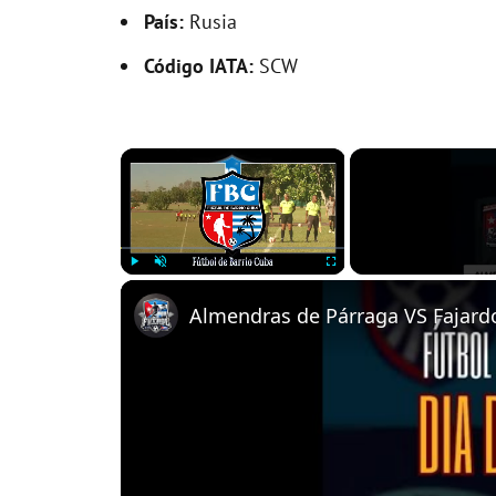
País:
Rusia
Código IATA:
SCW
×
Play
Unmute
Fullscreen
Almendras de Párraga VS Fajardo