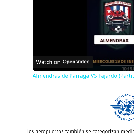
Watch on
Almendras de Párraga VS Fajardo (Parti
Los aeropuertos también se categorizan media