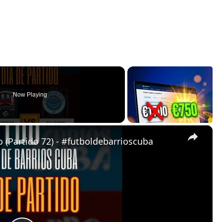
Now Playing
×
 (Partido 72) - #futboldebarrioscuba