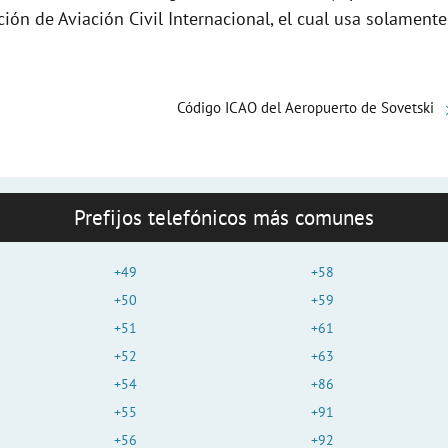
e
ción de Aviación Civil Internacional, el cual usa solamente
o
Código ICAO del Aeropuerto de Sovetski
Prefijos telefónicos más comunes
+49
+58
+50
+59
+51
+61
+52
+63
+54
+86
+55
+91
+56
+92