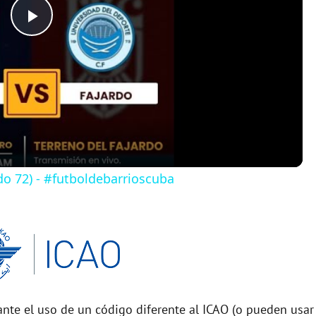
P
l
a
y
do 72) - #futboldebarrioscuba
V
i
d
nte el uso de un código diferente al ICAO (o pueden usar