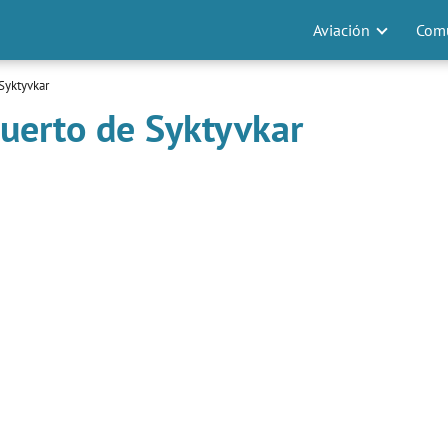
Aviación
Comu
Syktyvkar
uerto de Syktyvkar