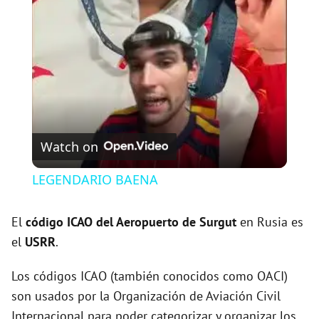
l
a
y
V
Watch on
i
LEGENDARIO BAENA
d
El
código ICAO del
Aeropuerto de Surgut
en Rusia es
el
USRR
.
e
Los códigos ICAO (también conocidos como OACI)
son usados por la Organización de Aviación Civil
o
Internacional para poder categorizar y organizar los