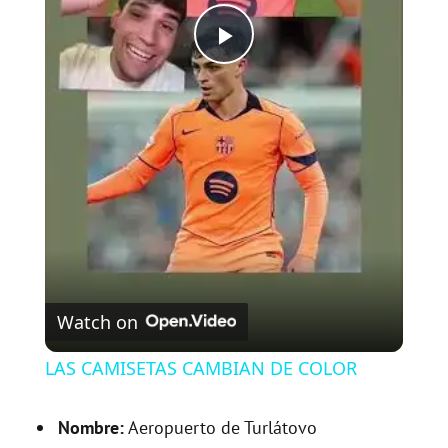
P
l
a
y
V
Watch on
i
LAS CAMISETAS CAMBIAN DE COLOR
d
Nombre:
Aeropuerto de Turlátovo