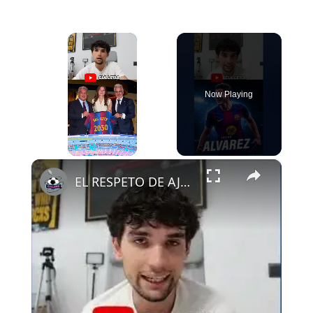
×
Now Playing
×
Play
Unmute
Fullscreen
EL RESPETO DE AJAX AL FCB