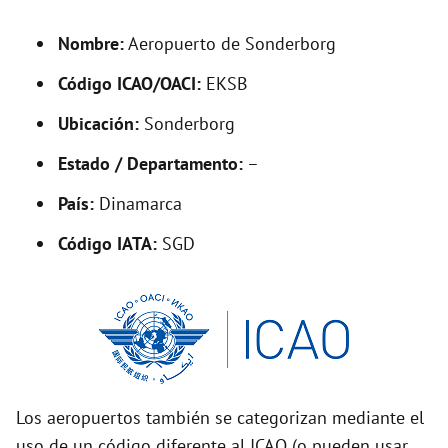
d
Nombre:
Aeropuerto de Sonderborg
Código ICAO/OACI:
EKSB
e
Ubicación:
Sonderborg
o
Estado / Departamento:
–
País:
Dinamarca
Código IATA:
SGD
Los aeropuertos también se categorizan mediante el
uso de un código diferente al ICAO (o pueden usar