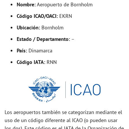
d
Nombre:
Aeropuerto de Bornholm
Código ICAO/OACI:
EKRN
e
Ubicación:
Bornholm
o
Estado / Departamento:
–
País:
Dinamarca
Código IATA:
RNN
Los aeropuertos también se categorizan mediante el
uso de un código diferente al ICAO (o pueden usar
los dos). Este código es el IATA de la Organización de