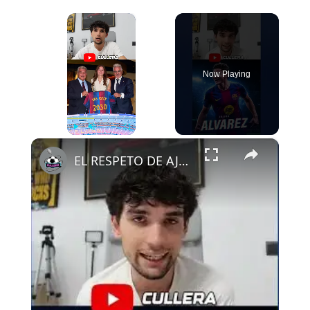
×
Now Playing
×
Play
Unmute
Fullscreen
EL RESPETO DE AJAX AL FCB