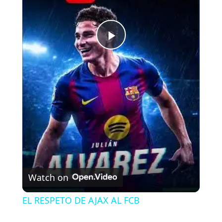
P
l
a
y
V
Watch on
i
EL RESPETO DE AJAX AL FCB