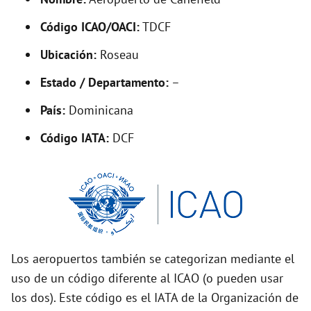
y
Código ICAO/OACI:
TDCF
V
Ubicación:
Roseau
i
Estado / Departamento:
–
País:
Dominicana
d
Código IATA:
DCF
e
o
Los aeropuertos también se categorizan mediante el
uso de un código diferente al ICAO (o pueden usar
los dos). Este código es el IATA de la Organización de