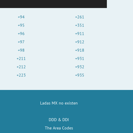
+94
+261
+95
+351
+96
+911
+97
+912
+98
+918
+211
+931
+212
+932
+223
+935
Ladas MX no existen
DDD & DDI
The Area Codes