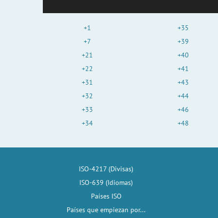
+1
+35
+7
+39
+21
+40
+22
+41
+31
+43
+32
+44
+33
+46
+34
+48
ISO-4217 (Divisas)
ISO-639 (Idiomas)
Países ISO
Países que empiezan por...