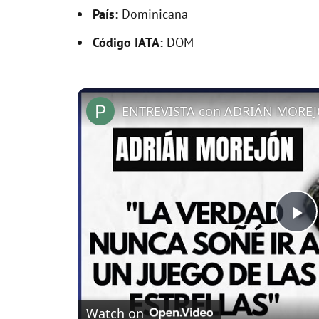
País:
Dominicana
Código IATA:
DOM
ENTREVISTA con ADRIÁN MOREJ
P
l
Watch on
a