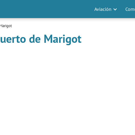
Aviación
Comu
Marigot
uerto de Marigot