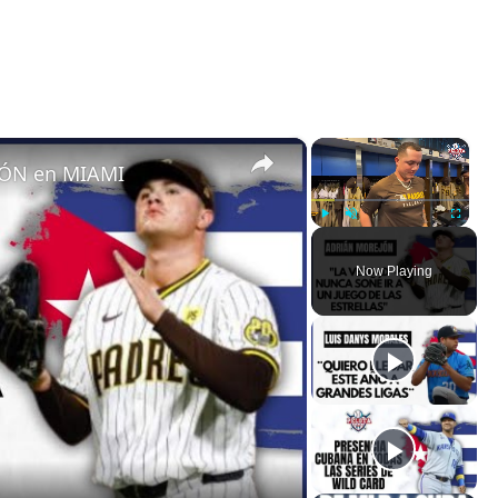
×
×
ÓN en MIAMI
Play
Unmute
Fullscreen
Now Playing