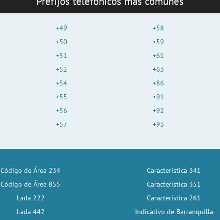
Prefijos telefónicos más comunes
+49
+58
+50
+59
+51
+61
+52
+63
+54
+86
+55
+91
+56
+92
+57
+93
Código de Área 234
Característica 341
Código de Área 855
Característica 351
Lada 222
Característica 261
Lada 442
Indicativo de Barranquilla