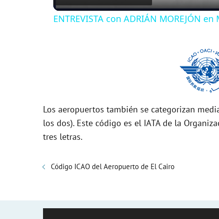
ENTREVISTA con ADRIÁN MOREJÓN en 
y
V
i
Los aeropuertos también se categorizan media
d
los dos). Este código es el IATA de la Organiza
tres letras.
e
Código ICAO del Aeropuerto de El Cairo
o