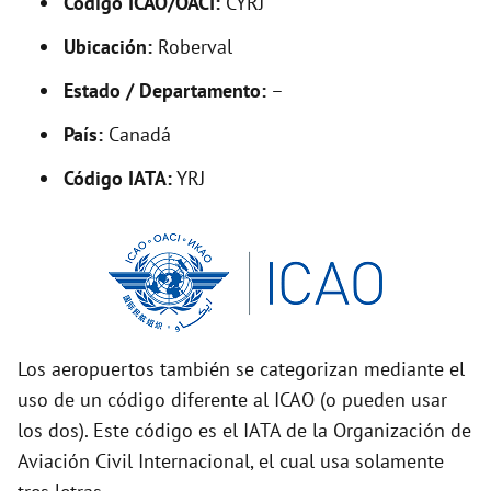
Código ICAO/OACI:
CYRJ
V
Ubicación:
Roberval
i
Estado / Departamento:
–
País:
Canadá
d
Código IATA:
YRJ
e
o
Los aeropuertos también se categorizan mediante el
uso de un código diferente al ICAO (o pueden usar
los dos). Este código es el IATA de la Organización de
Aviación Civil Internacional, el cual usa solamente