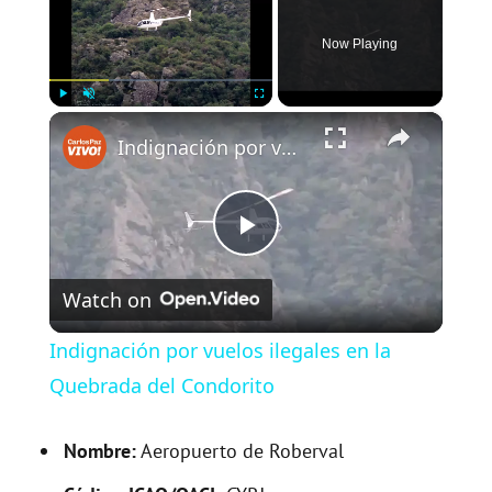
Now Playing
×
Play
Unmute
Fullscreen
Indignación por vuelos ilegales en la Quebrada del Condorito
P
Watch on
l
Indignación por vuelos ilegales en la
a
Quebrada del Condorito
y
Nombre:
Aeropuerto de Roberval