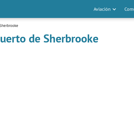
Aviación
Comu
 Sherbrooke
puerto de Sherbrooke