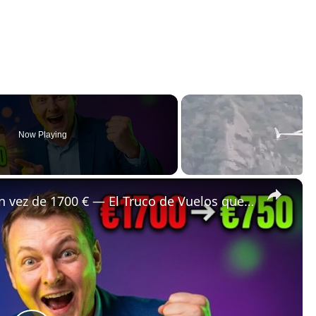
Now Playing
×
✈️ Bali a Estrasburgo por 750 € en vez de 1700 € — El Truco de Vuelos que Ocultan las Comparadoras 🤯