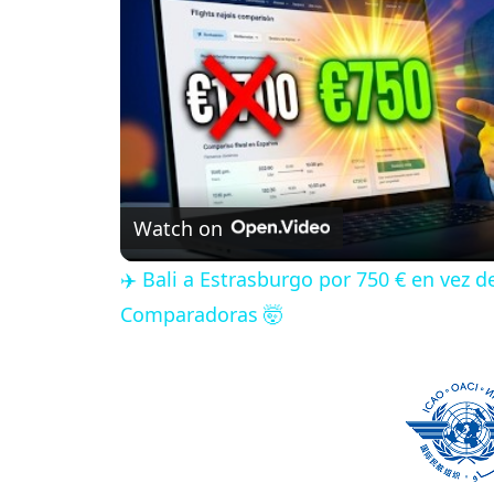
Watch on
✈️ Bali a Estrasburgo por 750 € en vez 
Comparadoras 🤯