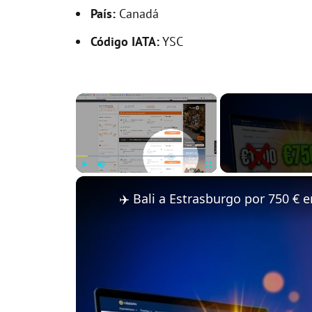
País:
Canadá
Código IATA:
YSC
×
Play
Unmute
Fullscreen