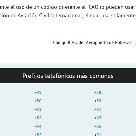
e
nte el uso de un código diferente al ICAO (o pueden usar
ción de Aviación Civil Internacional, el cual usa solamente
o
Código ICAO del Aeropuerto de Roberval
Prefijos telefónicos más comunes
+49
+58
+50
+59
+51
+61
+52
+63
+54
+86
+55
+91