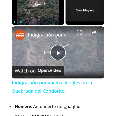
Now Playing
×
Play
Unmute
Fullscreen
Indignación por vuelos ilegales en la Quebrada del Condorito
P
Watch on
l
Indignación por vuelos ilegales en la
a
Quebrada del Condorito
y
Nombre:
Aeropuerto de Quaqtaq