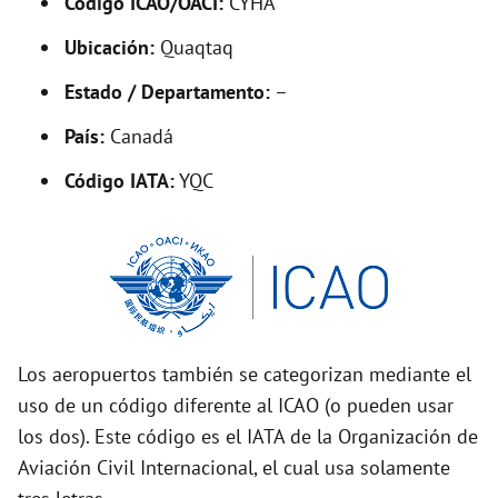
Código ICAO/OACI:
CYHA
V
Ubicación:
Quaqtaq
i
Estado / Departamento:
–
País:
Canadá
d
Código IATA:
YQC
e
o
Los aeropuertos también se categorizan mediante el
uso de un código diferente al ICAO (o pueden usar
los dos). Este código es el IATA de la Organización de
Aviación Civil Internacional, el cual usa solamente