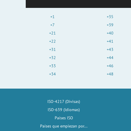
+1
+35
+7
+39
+21
+40
+22
+41
+31
+43
+32
+44
+33
+46
+34
+48
ISO-4217 (Divisas)
ISO-639 (Idiomas)
Países ISO
Países que empiezan por...