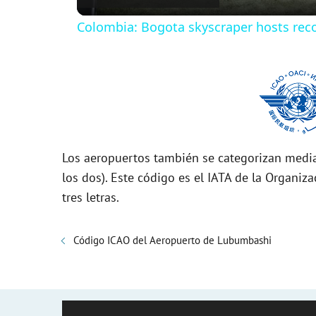
Colombia: Bogota skyscraper hosts reco
y
V
i
Los aeropuertos también se categorizan media
d
los dos). Este código es el IATA de la Organiza
tres letras.
e
Código ICAO del Aeropuerto de Lubumbashi
o