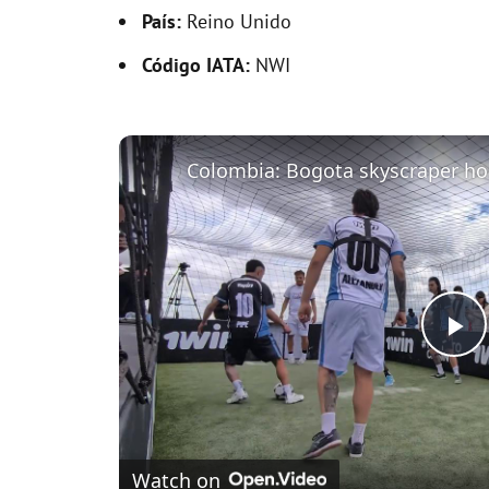
País:
Reino Unido
Código IATA:
NWI
P
l
Watch on
a