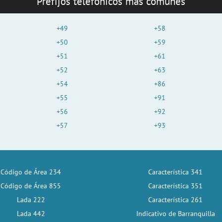
Prefijos telefónicos más comunes
+49
+58
+50
+59
+51
+61
+52
+63
+54
+86
+55
+91
+56
+92
+57
+93
Código de Área 234
Característica 341
Código de Área 855
Característica 351
Lada 222
Característica 261
Lada 442
Indicativo de Barranquilla