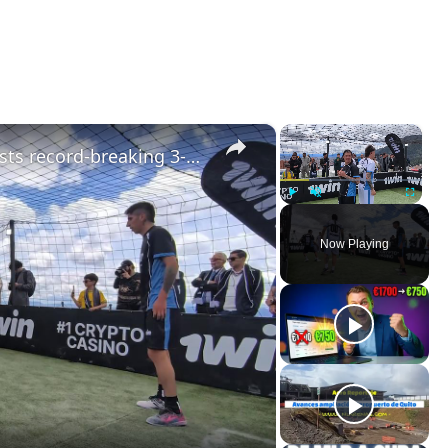
×
×
Colombia: Bogota skyscraper hosts record-breaking 3-on-3 football match.
Play
Unmute
Fullscreen
Now Playing