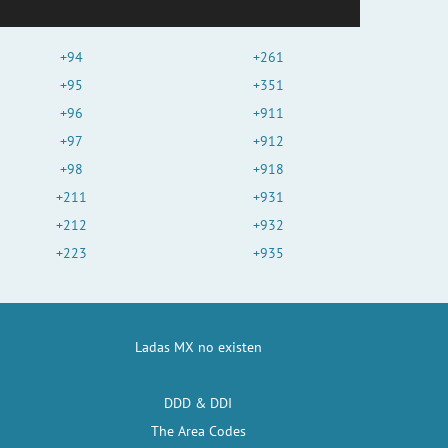
+94
+261
+95
+351
+96
+911
+97
+912
+98
+918
+211
+931
+212
+932
+223
+935
Ladas MX no existen
DDD & DDI
The Area Codes