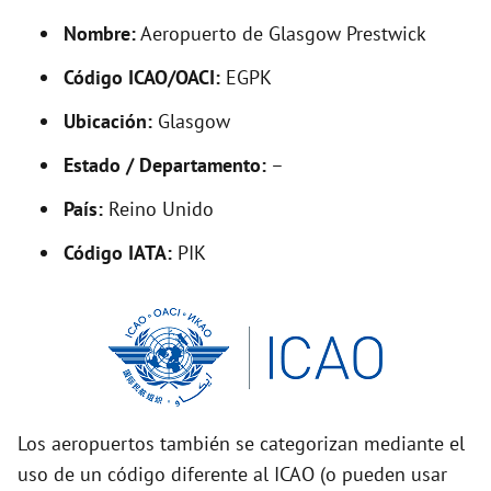
y
Nombre:
Aeropuerto de Glasgow Prestwick
V
Código ICAO/OACI:
EGPK
Ubicación:
Glasgow
i
Estado / Departamento:
–
d
País:
Reino Unido
Código IATA:
PIK
e
o
Los aeropuertos también se categorizan mediante el
uso de un código diferente al ICAO (o pueden usar