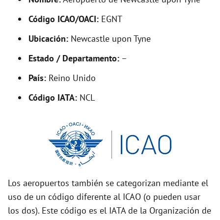
y
Código ICAO/OACI:
EGNT
V
Ubicación:
Newcastle upon Tyne
i
Estado / Departamento:
–
País:
Reino Unido
d
Código IATA:
NCL
e
o
Los aeropuertos también se categorizan mediante el
uso de un código diferente al ICAO (o pueden usar
los dos). Este código es el IATA de la Organización de