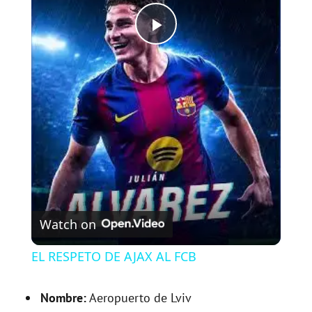
P
l
a
y
V
Watch on
i
EL RESPETO DE AJAX AL FCB
d
Nombre:
Aeropuerto de Lviv