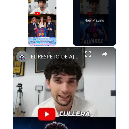
Now Playing
×
Play
Unmute
Fullscreen
EL RESPETO DE AJAX AL FCB