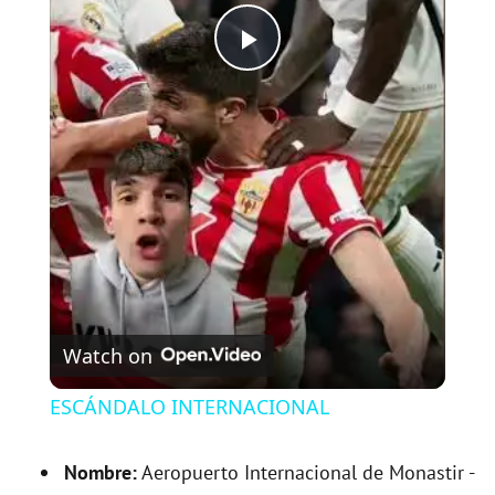
P
l
a
y
V
Watch on
i
ESCÁNDALO INTERNACIONAL
d
Nombre:
Aeropuerto Internacional de Monastir -