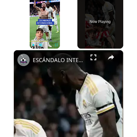
Now Playing
×
Play
Unmute
Fullscreen
ESCÁNDALO INTERNACIONAL