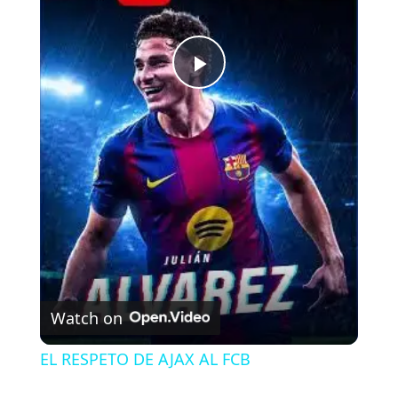
P
l
a
y
V
Watch on
i
EL RESPETO DE AJAX AL FCB