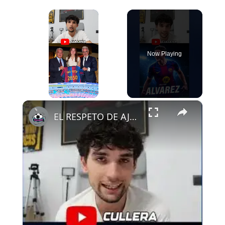
×
Now Playing
×
Play
Unmute
Fullscreen
EL RESPETO DE AJAX AL FCB