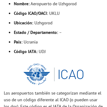
d
Nombre:
Aeropuerto de Uzhgorod
Código ICAO/OACI:
UKLU
e
Ubicación:
Uzhgorod
o
Estado / Departamento:
–
País:
Ucrania
Código IATA:
UDJ
Los aeropuertos también se categorizan mediante el
uso de un código diferente al ICAO (o pueden usar
los dos). Este código es el IATA de la Organización de