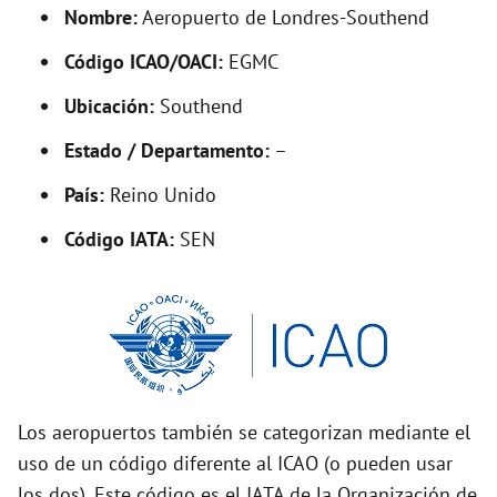
d
Nombre:
Aeropuerto de Londres-Southend
Código ICAO/OACI:
EGMC
e
Ubicación:
Southend
o
Estado / Departamento:
–
País:
Reino Unido
Código IATA:
SEN
Los aeropuertos también se categorizan mediante el
uso de un código diferente al ICAO (o pueden usar
los dos). Este código es el IATA de la Organización de