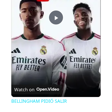
P
l
a
y
V
Watch on
i
BELLINGHAM PIDIÓ SALIR