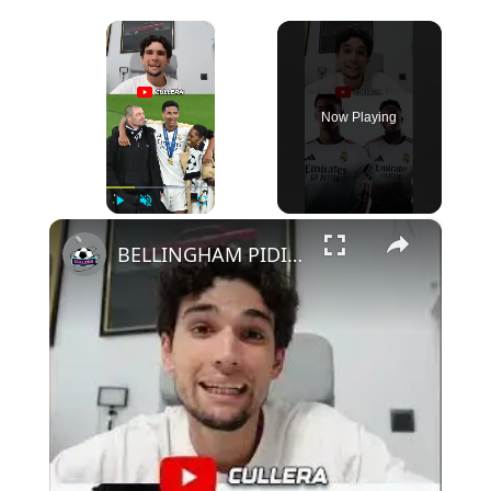
×
Now Playing
×
Play
Unmute
Fullscreen
BELLINGHAM PIDIÓ SALIR