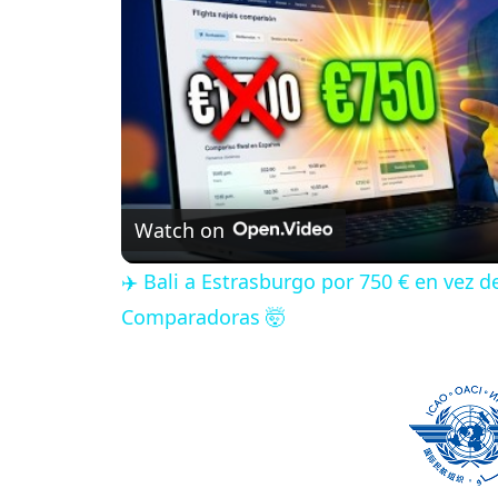
Watch on
✈️ Bali a Estrasburgo por 750 € en vez 
Comparadoras 🤯