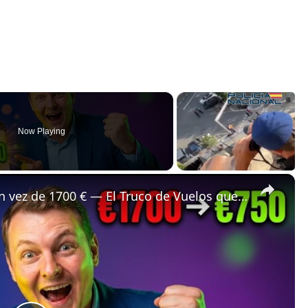
Now Playing
×
✈️ Bali a Estrasburgo por 750 € en vez de 1700 € — El Truco de Vuelos que Ocultan las Comparadoras 🤯