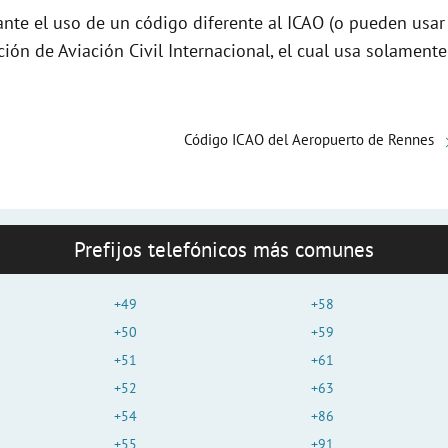
e
nte el uso de un código diferente al ICAO (o pueden usar
ción de Aviación Civil Internacional, el cual usa solamente
o
Código ICAO del Aeropuerto de Rennes
Prefijos telefónicos más comunes
+49
+58
+50
+59
+51
+61
+52
+63
+54
+86
+55
+91