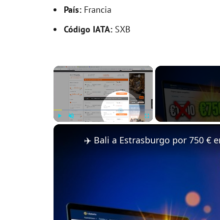
País:
Francia
Código IATA:
SXB
×
Play
Unmute
Fullscreen