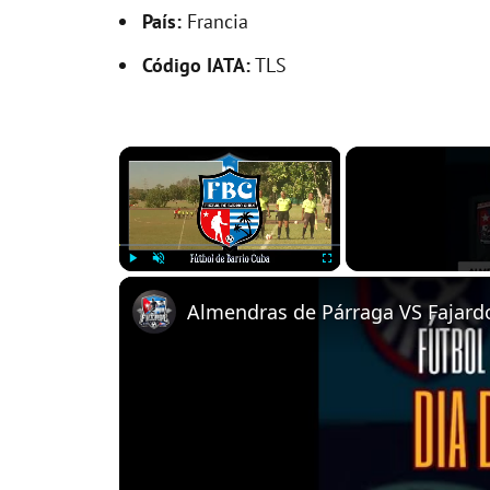
País:
Francia
Código IATA:
TLS
×
Play
Unmute
Fullscreen
Almendras de Párraga VS Fajardo