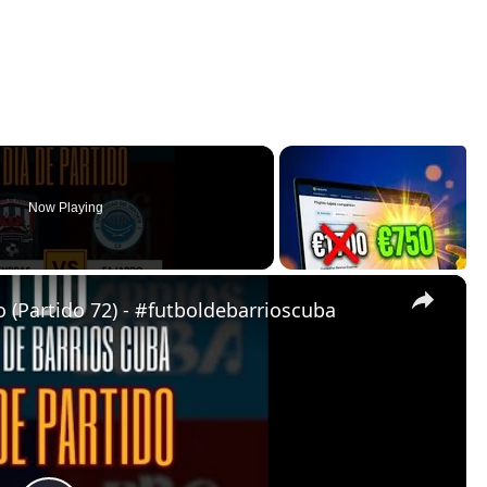
Now Playing
×
 (Partido 72) - #futboldebarrioscuba