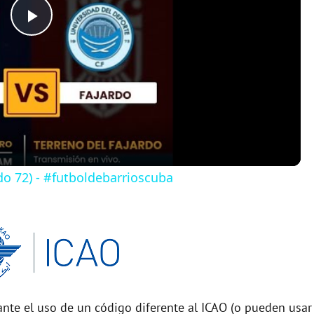
P
l
a
y
do 72) - #futboldebarrioscuba
V
i
d
nte el uso de un código diferente al ICAO (o pueden usar