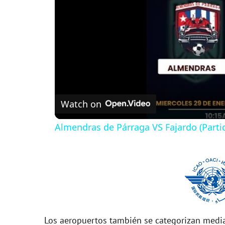
Watch on
Almendras de Párraga VS Fajardo (Parti
Los aeropuertos también se categorizan media