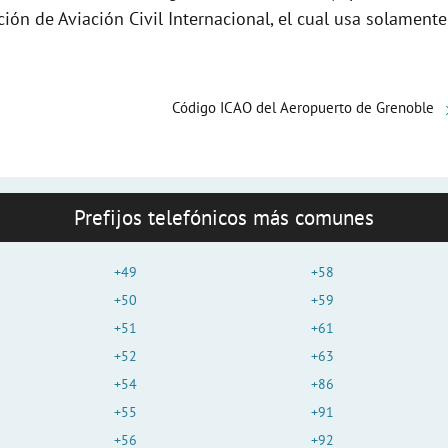
e
ción de Aviación Civil Internacional, el cual usa solamente
o
Código ICAO del Aeropuerto de Grenoble
Prefijos telefónicos más comunes
+49
+58
+50
+59
+51
+61
+52
+63
+54
+86
+55
+91
+56
+92