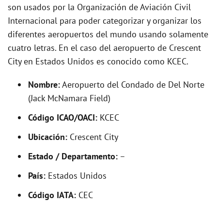
i
son usados por la Organización de Aviación Civil
Internacional para poder categorizar y organizar los
d
diferentes aeropuertos del mundo usando solamente
cuatro letras. En el caso del aeropuerto de Crescent
e
City en Estados Unidos es conocido como KCEC.
Nombre:
Aeropuerto del Condado de Del Norte
o
(Jack McNamara Field)
Código ICAO/OACI:
KCEC
Ubicación:
Crescent City
Estado / Departamento:
–
País:
Estados Unidos
Código IATA:
CEC