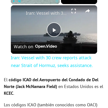
×
Play
Unmute
Fullscreen
Iran: Vessel with 30 crew reports attack near Strait of Hormuz, seeks assistance.
P
Watch on
l
Iran: Vessel with 30 crew reports attack
a
near Strait of Hormuz, seeks assistance.
y
El
código ICAO del
Aeropuerto del Condado de Del
Norte (Jack McNamara Field)
en Estados Unidos es el
KCEC
.
V
Los códigos ICAO (también conocidos como OACI)