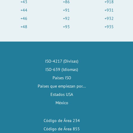
+43
+86
+918
+44
+91
+931
+46
+92
+932
+48
+93
+935
ISO-4217 (Divisas)
ISO-639 (Idiomas)
Países ISO
Países que empiezan por...
Estados USA
México
Código de Área 234
Código de Área 855