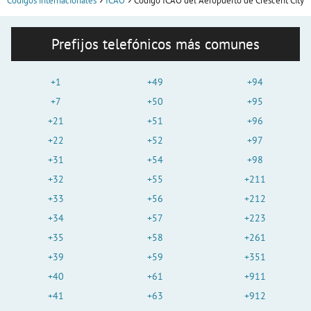
Códigos internacionales
ICAO
Código ICAO del Aeropuerto de Crescent City
Prefijos telefónicos más comunes
+1
+49
+94
+7
+50
+95
+21
+51
+96
+22
+52
+97
+31
+54
+98
+32
+55
+211
+33
+56
+212
+34
+57
+223
+35
+58
+261
+39
+59
+351
+40
+61
+911
+41
+63
+912