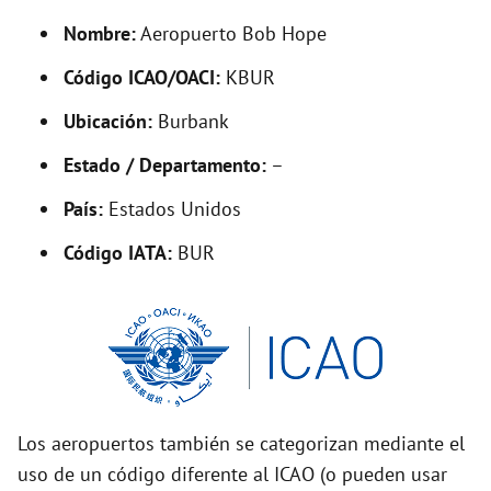
y
Nombre:
Aeropuerto Bob Hope
V
Código ICAO/OACI:
KBUR
Ubicación:
Burbank
i
Estado / Departamento:
–
d
País:
Estados Unidos
Código IATA:
BUR
e
o
Los aeropuertos también se categorizan mediante el
uso de un código diferente al ICAO (o pueden usar