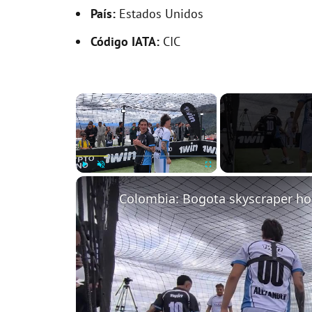
País:
Estados Unidos
Código IATA:
CIC
×
Play
Unmute
Fullscreen
Colombia: Bogota skyscraper hos