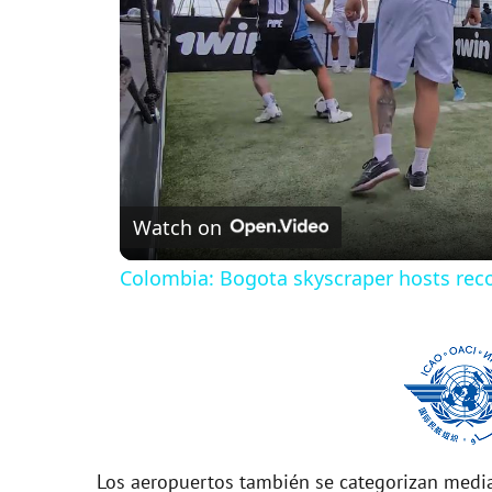
Watch on
Colombia: Bogota skyscraper hosts reco
Los aeropuertos también se categorizan media