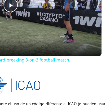
P
l
a
y
rd-breaking 3-on-3 football match.
V
i
d
nte el uso de un código diferente al ICAO (o pueden usar