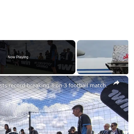
Now Playing
×
ts record-breaking 3-on-3 football match.