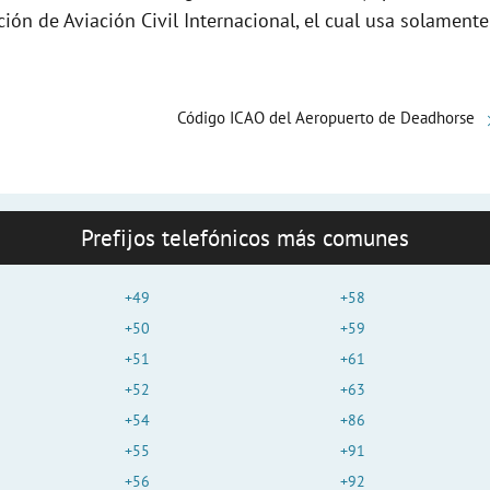
e
ción de Aviación Civil Internacional, el cual usa solamente
o
Código ICAO del Aeropuerto de Deadhorse
Prefijos telefónicos más comunes
+49
+58
+50
+59
+51
+61
+52
+63
+54
+86
+55
+91
+56
+92