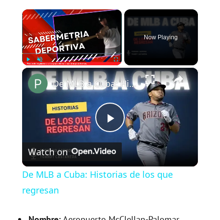
×
Now Playing
×
Play
Unmute
Fullscreen
De MLB a Cuba: Historias de los que regresan
P
Watch on
l
De MLB a Cuba: Historias de los que
a
regresan
Nombre:
Aeropuerto McClellan-Palomar