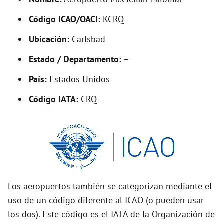
y
Código ICAO/OACI:
KCRQ
V
Ubicación:
Carlsbad
i
Estado / Departamento:
–
País:
Estados Unidos
d
Código IATA:
CRQ
e
o
Los aeropuertos también se categorizan mediante el
uso de un código diferente al ICAO (o pueden usar
los dos). Este código es el IATA de la Organización de