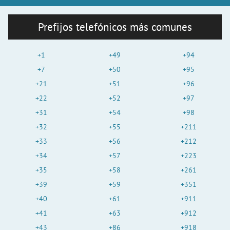
Prefijos telefónicos más comunes
+1
+49
+94
+7
+50
+95
+21
+51
+96
+22
+52
+97
+31
+54
+98
+32
+55
+211
+33
+56
+212
+34
+57
+223
+35
+58
+261
+39
+59
+351
+40
+61
+911
+41
+63
+912
+43
+86
+918