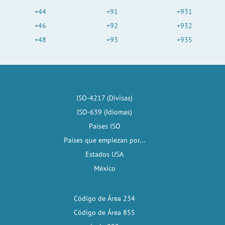
+44
+91
+931
+46
+92
+932
+48
+93
+935
ISO-4217 (Divisas)
ISO-639 (Idiomas)
Países ISO
Países que empiezan por...
Estados USA
México
Código de Área 234
Código de Área 855