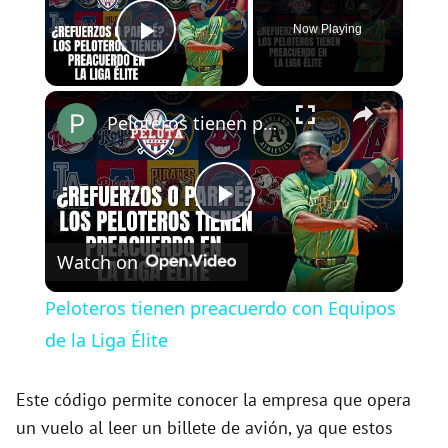
Now Playing
Play Video
×
Peloteros tienen preacuerdo con Equipos de la Liga Élite
P
Watch on
l
Peloteros tienen preacuerdo con Equipos
a
de la Liga Élite
y
Este código permite conocer la empresa que opera
un vuelo al leer un billete de avión, ya que estos