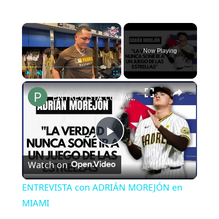
×
Now Playing
×
Play
Unmute
Fullscreen
ENTREVISTA con ADRIÁN MOREJÓN en MIAMI
P
Watch on
l
ENTREVISTA con ADRIÁN MOREJÓN en
a
MIAMI