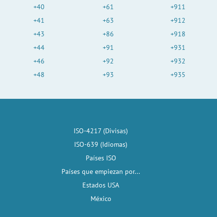
+40
+61
+911
+41
+63
+912
+43
+86
+918
+44
+91
+931
+46
+92
+932
+48
+93
+935
ISO-4217 (Divisas)
ISO-639 (Idiomas)
Países ISO
Países que empiezan por...
Estados USA
México