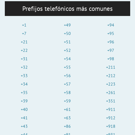
Prefijos telefónicos más comunes
+1
+49
+94
+7
+50
+95
+21
+51
+96
+22
+52
+97
+31
+54
+98
+32
+55
+211
+33
+56
+212
+34
+57
+223
+35
+58
+261
+39
+59
+351
+40
+61
+911
+41
+63
+912
+43
+86
+918
+44
+91
+931