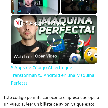
Now Playing
×
Play
Unmute
Fullscreen
5 Apps de Código Abierto que Transforman tu Android en una Máquina Perfecta
P
Watch on
l
5 Apps de Código Abierto que
a
Transforman tu Android en una Máquina
Perfecta
y
Este código permite conocer la empresa que opera
V
un vuelo al leer un billete de avión, ya que estos