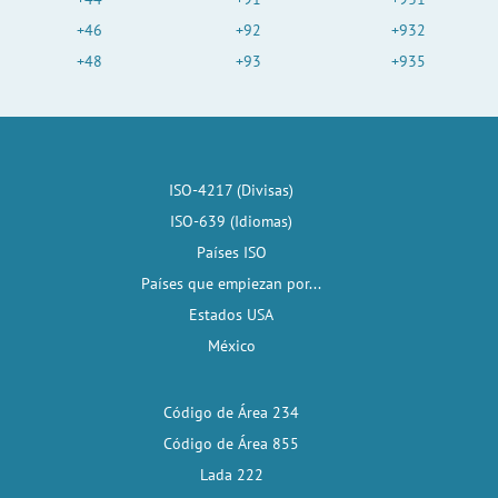
+46
+92
+932
+48
+93
+935
ISO-4217 (Divisas)
ISO-639 (Idiomas)
Países ISO
Países que empiezan por...
Estados USA
México
Código de Área 234
Código de Área 855
Lada 222