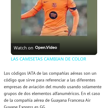
a
y
V
Watch on
i
LAS CAMISETAS CAMBIAN DE COLOR
d
Los códigos IATA de las compañías aéreas son un
código que sirve para referenciar a las diferentes
e
empresas de aviación del mundo usando solamente
grupos de dos elementos alfanuméricos. En el caso
o
de la compañía aérea de Guayana Francesa Air
Guyane Express es GG.