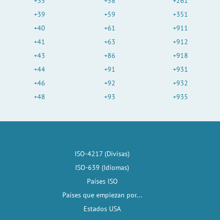
+35
+58
+261
+39
+59
+351
+40
+61
+911
+41
+63
+912
+43
+86
+918
+44
+91
+931
+46
+92
+932
+48
+93
+935
ISO-4217 (Divisas)
ISO-639 (Idiomas)
Países ISO
Países que empiezan por...
Estados USA