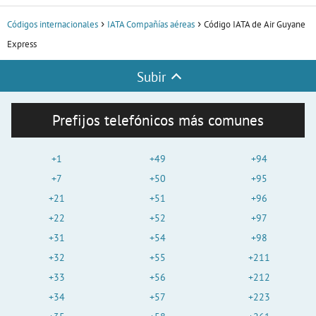
Códigos internacionales
IATA Compañías aéreas
Código IATA de Air Guyane
Express
Subir
Prefijos telefónicos más comunes
+1
+49
+94
+7
+50
+95
+21
+51
+96
+22
+52
+97
+31
+54
+98
+32
+55
+211
+33
+56
+212
+34
+57
+223