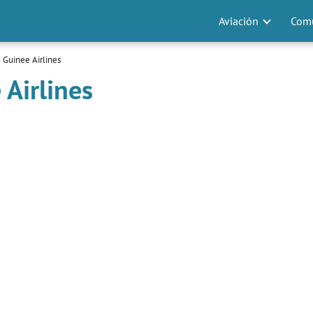
Aviación
Comu
 Guinee Airlines
 Airlines