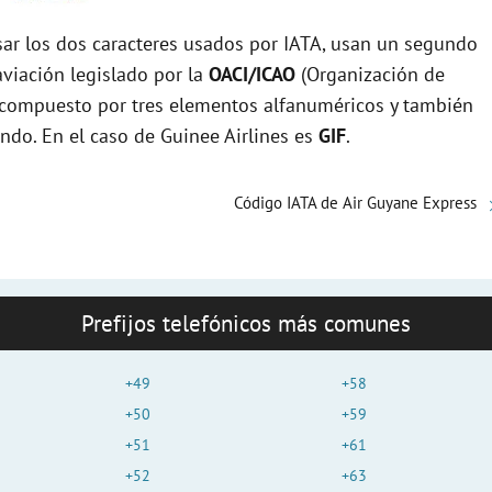
r los dos caracteres usados por IATA, usan un segundo
viación legislado por la
OACI/ICAO
(Organización de
tá compuesto por tres elementos alfanuméricos y también
undo. En el caso de Guinee Airlines es
GIF
.
Código IATA de Air Guyane Express
Prefijos telefónicos más comunes
+49
+58
+50
+59
+51
+61
+52
+63