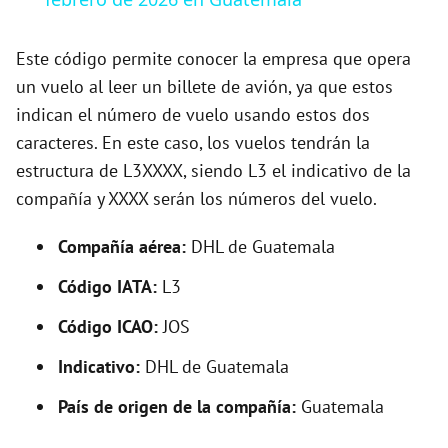
y
Este código permite conocer la empresa que opera
V
un vuelo al leer un billete de avión, ya que estos
indican el número de vuelo usando estos dos
caracteres. En este caso, los vuelos tendrán la
i
estructura de L3XXXX, siendo L3 el indicativo de la
compañía y XXXX serán los números del vuelo.
d
Compañía aérea:
DHL de Guatemala
e
Código IATA:
L3
o
Código ICAO:
JOS
Indicativo:
DHL de Guatemala
País de origen de la compañía:
Guatemala