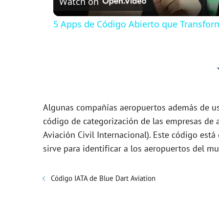
Watch on
a
5 Apps de Código Abierto que Transfor
y
V
i
Algunas compañías aeropuertos además de usa
d
código de categorización de las empresas de a
Aviación Civil Internacional). Este código es
sirve para identificar a los aeropuertos del m
e
o
Código IATA de Blue Dart Aviation