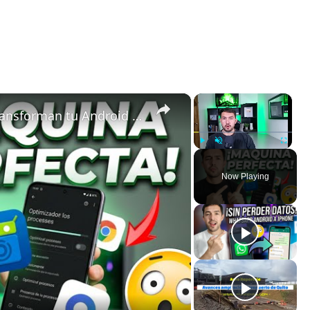
×
×
5 Apps de Código Abierto que Transforman tu Android en una Máquina Perfecta
Play
Unmute
Fullscreen
Now Playing