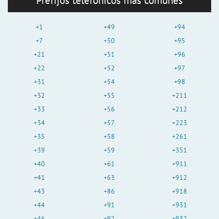
Prefijos telefónicos más comunes
+1
+49
+94
+7
+50
+95
+21
+51
+96
+22
+52
+97
+31
+54
+98
+32
+55
+211
+33
+56
+212
+34
+57
+223
+35
+58
+261
+39
+59
+351
+40
+61
+911
+41
+63
+912
+43
+86
+918
+44
+91
+931
+46
+92
+932