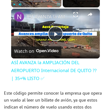
×
Play
Unmute
Fullscreen
ASÍ AVANZA la AMPLIACIÓN DEL AEROPUERTO Internacional DE QUITO ?? | 35+% LISTO ✅
P
Watch on
l
ASÍ AVANZA la AMPLIACIÓN DEL
a
AEROPUERTO Internacional DE QUITO ??
| 35+% LISTO ✅
y
Este código permite conocer la empresa que opera
V
un vuelo al leer un billete de avión, ya que estos
indican el número de vuelo usando estos dos