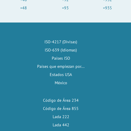
+48
+93
+935
ISO-4217 (Divisas)
ISO-639 (Idiomas)
Países ISO
Países que empiezan por...
Estados USA
México
Código de Área 234
Código de Área 855
Lada 222
Lada 442