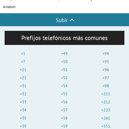
Aviation
Subir
Prefijos telefónicos más comunes
+1
+49
+94
+7
+50
+95
+21
+51
+96
+22
+52
+97
+31
+54
+98
+32
+55
+211
+33
+56
+212
+34
+57
+223
+35
+58
+261
+39
+59
+351