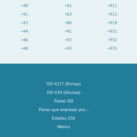
+40
+61
+911
+41
+63
+912
+43
+86
+918
+44
+91
+931
+46
+92
+932
+48
+93
+935
ISO-4217 (Divisas)
ISO-639 (Idiomas)
Países ISO
Países que empiezan por...
Estados USA
México