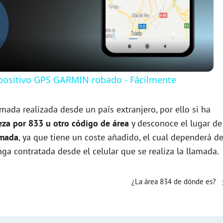
l
a
y
ispositivo GPS GARMIN robado - Fácilmente
V
mada realizada desde un país extranjero, por ello si ha
eza por 833 u otro código de área
y desconoce el lugar de
i
amada
, ya que tiene un coste añadido, el cual dependerá d
a contratada desde el celular que se realiza la llamada.
d
¿La área 834 de dónde es?
e
o