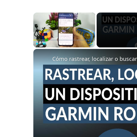
×
Play
Unmute
Fullscreen