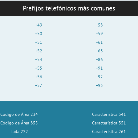
Prefijos telefónicos más comunes
+49
+58
+50
+59
+51
+61
+52
+63
+54
+86
+55
+91
+56
+92
+57
+93
Código de Área 234
Característica 341
Código de Área 855
Característica 351
Lada 222
Característica 261