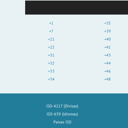
+1
+35
+7
+39
+21
+40
+22
+41
+31
+43
+32
+44
+33
+46
+34
+48
ISO-4217 (Divisas)
ISO-639 (Idiomas)
Países ISO