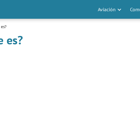
Aviación
Comu
 es?
e es?