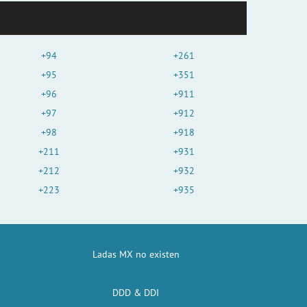
+94
+261
+95
+351
+96
+911
+97
+912
+98
+918
+211
+931
+212
+932
+223
+935
Ladas MX no existen
DDD & DDI