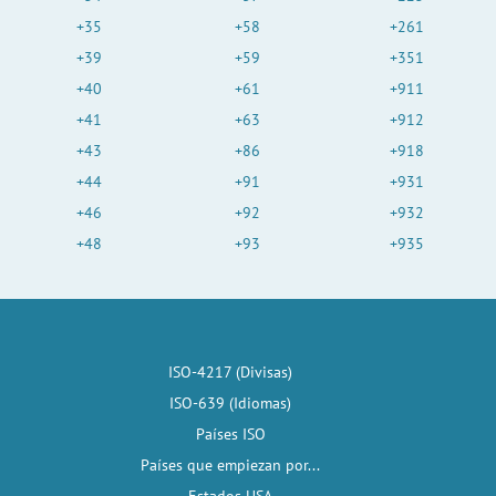
+35
+58
+261
+39
+59
+351
+40
+61
+911
+41
+63
+912
+43
+86
+918
+44
+91
+931
+46
+92
+932
+48
+93
+935
ISO-4217 (Divisas)
ISO-639 (Idiomas)
Países ISO
Países que empiezan por...