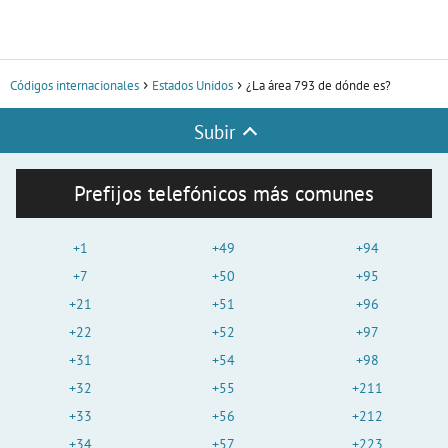
Códigos internacionales
Estados Unidos
¿La área 793 de dónde es?
Subir
Prefijos telefónicos más comunes
+1
+49
+94
+7
+50
+95
+21
+51
+96
+22
+52
+97
+31
+54
+98
+32
+55
+211
+33
+56
+212
+34
+57
+223