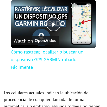
×
Play
Unmute
Fullscreen
Cómo rastrear, localizar o buscar un dispositivo GPS GARMIN robado - Fácilmente
P
Watch on
l
Cómo rastrear, localizar o buscar un
a
dispositivo GPS GARMIN robado -
Fácilmente
y
V
Los celulares actuales indican la ubicación de
procedencia de cualquier llamada de forma
i
automática, sin embargo, algunos todavía no tienen