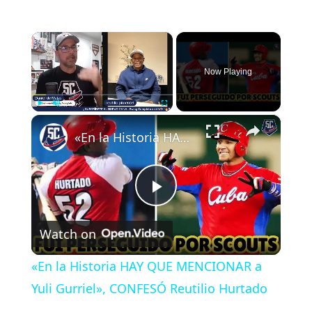
×
Now Playing
×
Play
Unmute
Fullscreen
«En la Historia HAY QUE MENCIONAR a Yuli Gurriel», CONFESÓ Reutilio Hurtado
P
Watch on
l
«En la Historia HAY QUE MENCIONAR a
a
Yuli Gurriel», CONFESÓ Reutilio Hurtado