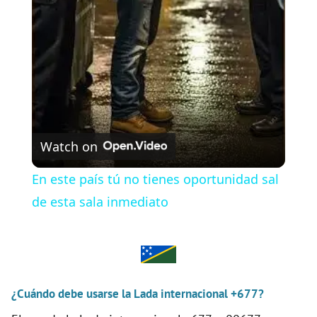
l
a
y
V
Watch on
i
En este país tú no tienes oportunidad sal
de esta sala inmediato
d
e
¿Cuándo debe usarse la Lada internacional +677?
o