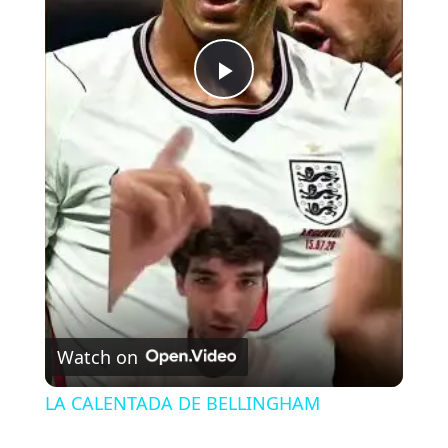
P
l
a
y
V
Watch on
i
LA CALENTADA DE BELLINGHAM