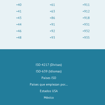
+40
+61
+911
+41
+63
+912
+43
+86
+918
+44
+91
+931
+46
+92
+932
+48
+93
+935
ISO-4217 (Divisas)
ISO-639 (Idiomas)
Países ISO
Países que empiezan por...
Estados USA
México