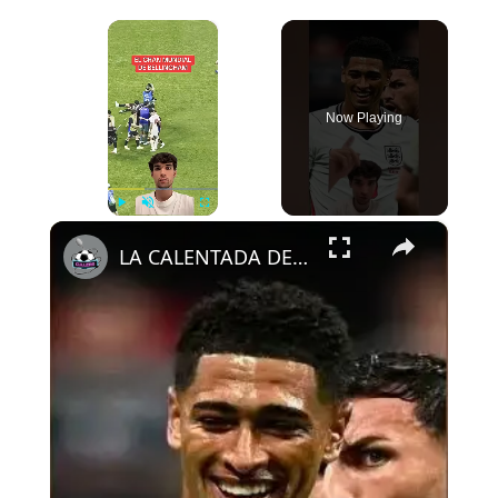
×
Now Playing
×
Play
Unmute
Fullscreen
LA CALENTADA DE BELLINGHAM