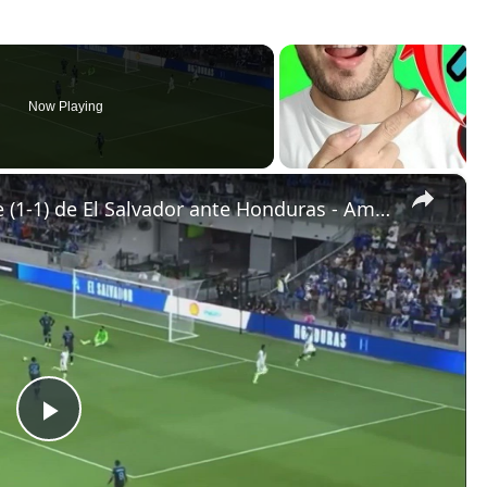
Now Playing
×
El gol de Brayan Gil en el empate (1-1) de El Salvador ante Honduras - Amistoso
P