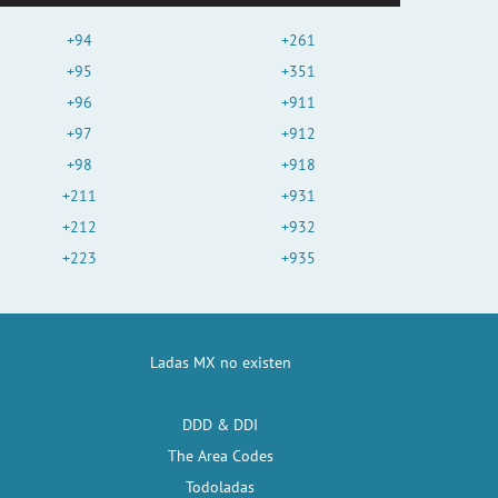
+94
+261
+95
+351
+96
+911
+97
+912
+98
+918
+211
+931
+212
+932
+223
+935
Ladas MX no existen
DDD & DDI
The Area Codes
Todoladas