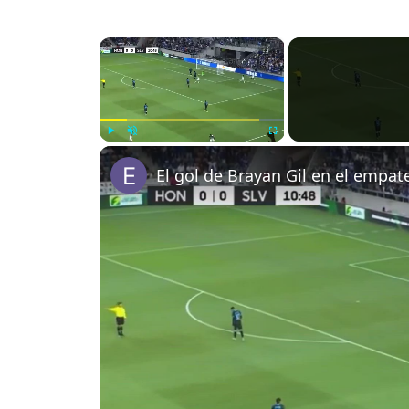
×
Play
Unmute
Fullscreen