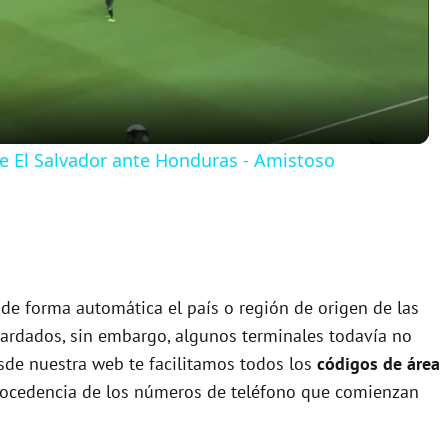
l
a
y
 de El Salvador ante Honduras - Amistoso
V
i
 de forma automática el país o región de origen de las
d
uardados, sin embargo, algunos terminales todavía no
esde nuestra web te facilitamos todos los
códigos de área
e
rocedencia de los números de teléfono que comienzan
o