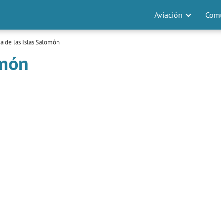
Aviación
Comu
a de las Islas Salomón
omón